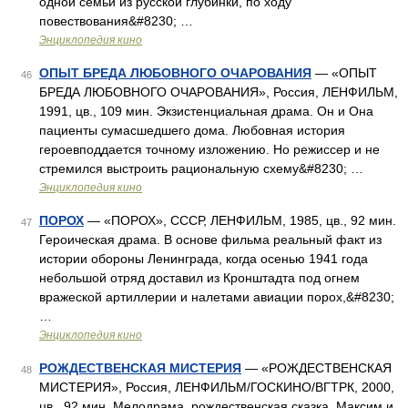
одной семьи из русской глубинки, по ходу
повествования&#8230; …
Энциклопедия кино
ОПЫТ БРЕДА ЛЮБОВНОГО ОЧАРОВАНИЯ
— «ОПЫТ
46
БРЕДА ЛЮБОВНОГО ОЧАРОВАНИЯ», Россия, ЛЕНФИЛЬМ,
1991, цв., 109 мин. Экзистенциальная драма. Он и Она
пациенты сумасшедшего дома. Любовная история
героевподдается точному изложению. Но режиссер и не
стремился выстроить рациональную схему&#8230; …
Энциклопедия кино
ПОРОХ
— «ПОРОХ», СССР, ЛЕНФИЛЬМ, 1985, цв., 92 мин.
47
Героическая драма. В основе фильма реальный факт из
истории обороны Ленинграда, когда осенью 1941 года
небольшой отряд доставил из Кронштадта под огнем
вражеской артиллерии и налетами авиации порох,&#8230;
…
Энциклопедия кино
РОЖДЕСТВЕНСКАЯ МИСТЕРИЯ
— «РОЖДЕСТВЕНСКАЯ
48
МИСТЕРИЯ», Россия, ЛЕНФИЛЬМ/ГОСКИНО/ВГТРК, 2000,
цв., 92 мин. Мелодрама, рождественская сказка. Максим и