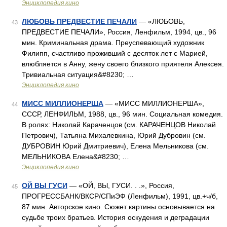
Энциклопедия кино
ЛЮБОВЬ ПРЕДВЕСТИЕ ПЕЧАЛИ
— «ЛЮБОВЬ,
43
ПРЕДВЕСТИЕ ПЕЧАЛИ», Россия, Ленфильм, 1994, цв., 96
мин. Криминальная драма. Преуспевающий художник
Филипп, счастливо проживший с десяток лет с Марией,
влюбляется в Анну, жену своего близкого приятеля Алексея.
Тривиальная ситуация&#8230; …
Энциклопедия кино
МИСС МИЛЛИОНЕРША
— «МИСС МИЛЛИОНЕРША»,
44
СССР, ЛЕНФИЛЬМ, 1988, цв., 96 мин. Социальная комедия.
В ролях: Николай Караченцов (см. КАРАЧЕНЦОВ Николай
Петрович), Татьяна Михалевкина, Юрий Дубровин (см.
ДУБРОВИН Юрий Дмитриевич), Елена Мельникова (см.
МЕЛЬНИКОВА Елена&#8230; …
Энциклопедия кино
ОЙ ВЫ ГУСИ
— «ОЙ, ВЫ, ГУСИ. . .», Россия,
45
ПРОГРЕССБАНК/ВКСР/СПиЭФ (Ленфильм), 1991, цв.+ч/б,
87 мин. Авторское кино. Сюжет картины основывается на
судьбе троих братьев. История оскудения и деградации